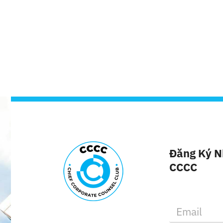
Đăng Ký N
CCCC
E
m