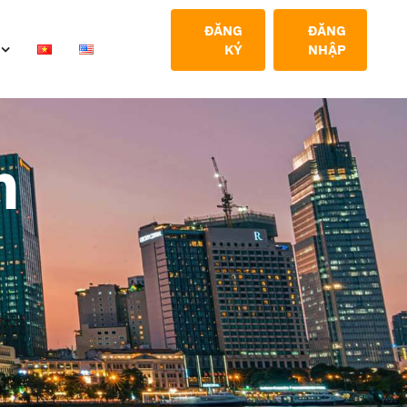
ĐĂNG
ĐĂNG
KÝ
NHẬP
h