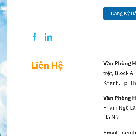
a
i
l
Đăng Ký Bả
*
Liên Hệ
Văn Phòng H
trệt, Block A
Khánh, Tp. Th
Văn Phòng H
Phạm Ngũ Lão
Hà Nội.
Email
: memb