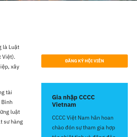
 là Luật
 Việt).
ĐĂNG KÝ HỘI VIÊN
iệp, xây
g tài
Gia nhập CCCC
 Bình
Vietnam
ững luật
CCCC Việt Nam hân hoan
t sư hàng
chào đón sự tham gia hợp